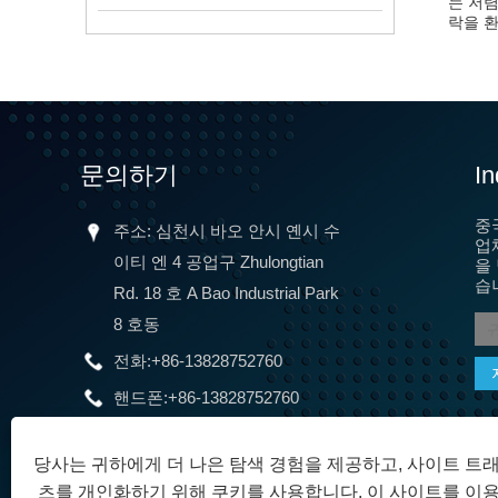
는 저렴
락을 
문의하기
In
중국
주소: 심천시 바오 안시 옌시 수
업
이티 엔 4 공업구 Zhulongtian
을
습
Rd. 18 호 A Bao Industrial Park
8 호동
전화:
+86-13828752760
핸드폰:
+86-13828752760
이메일:
peng@yaojinkeji.com
당사는 귀하에게 더 나은 탐색 경험을 제공하고, 사이트 트
츠를 개인화하기 위해 쿠키를 사용합니다. 이 사이트를 이