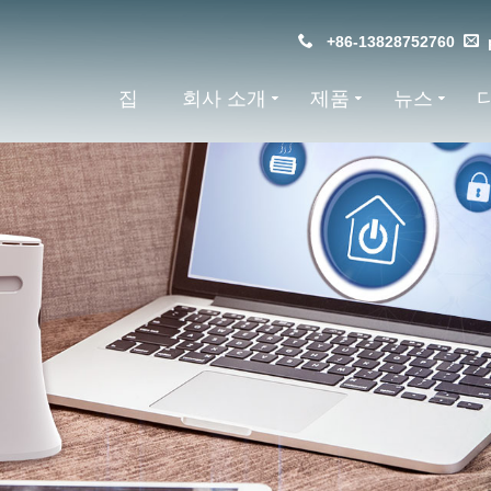
+86-13828752760
집
회사 소개
제품
뉴스